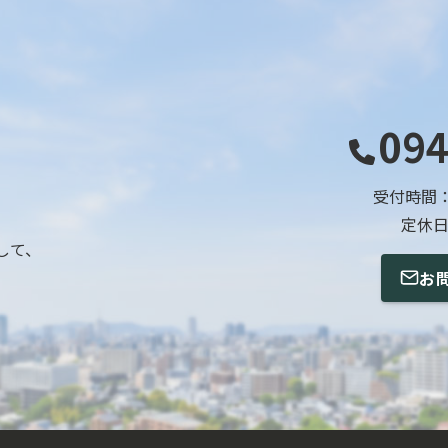
094
受付時間：平
定休
して、
お